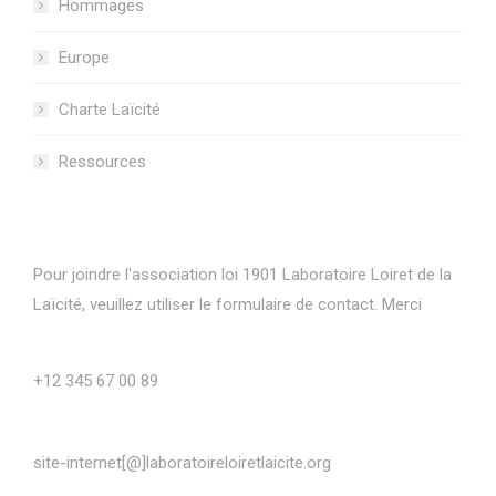
Hommages
Europe
Charte Laïcité
Ressources
Informations de contact
Pour joindre l'association loi 1901 Laboratoire Loiret de la
Laïcité, veuillez utiliser le formulaire de contact. Merci
Phone number:
+12 345 67 00 89
E-mail:
site-internet[@]laboratoireloiretlaicite.org