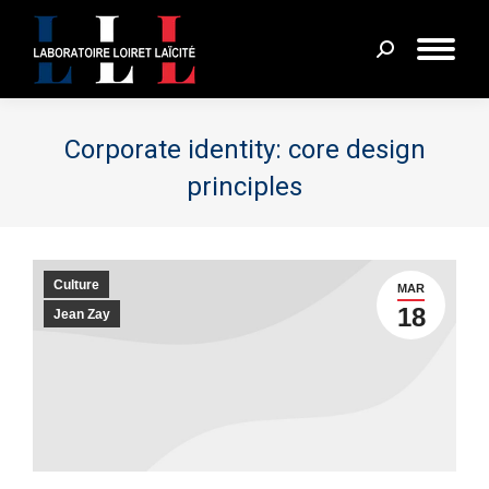
Recherche
:
Corporate identity: core design
principles
Vous êtes ici :
Culture
MAR
18
Jean Zay