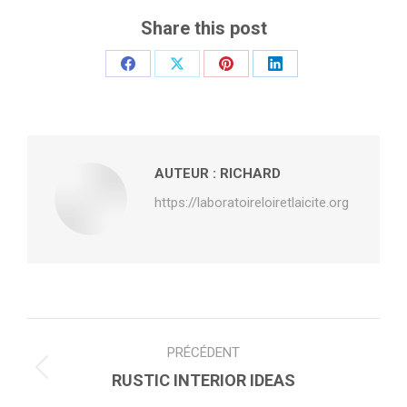
Share this post
Partager
Partager
Partager
Partager
sur
sur
sur
sur
Facebook
X
Pinterest
LinkedIn
AUTEUR :
RICHARD
https://laboratoireloiretlaicite.org
NAVIGATION
PRÉCÉDENT
ARTICLE
Article
RUSTIC INTERIOR IDEAS
précédent