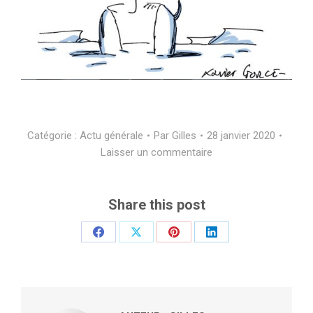
Catégorie :
Actu générale
Par
Gilles
28 janvier 2020
Laisser un commentaire
Share this post
Partager
Partager
Partager
Partager
sur
sur
sur
sur
Facebook
X
Pinterest
LinkedIn