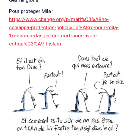
Pour protéger Mila :
https://www.change.org/p/marl%C3%A8ne-
schiappa-protection-polici%C3%A8re-pour-mila-
16-ans-en-danger-de-mort-pour-avoir-
critiqu%C3%A9-l-islam